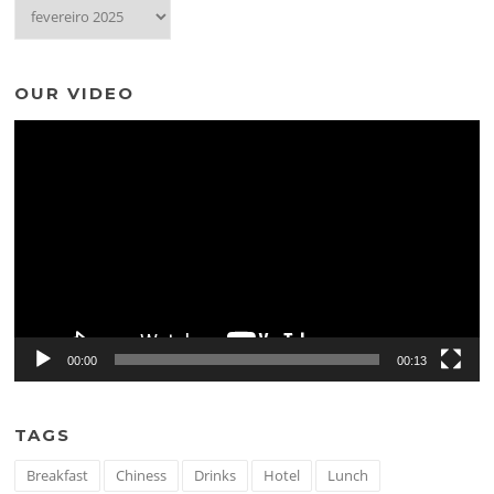
OUR VIDEO
Tocador
de
vídeo
00:00
00:13
TAGS
Breakfast
Chiness
Drinks
Hotel
Lunch