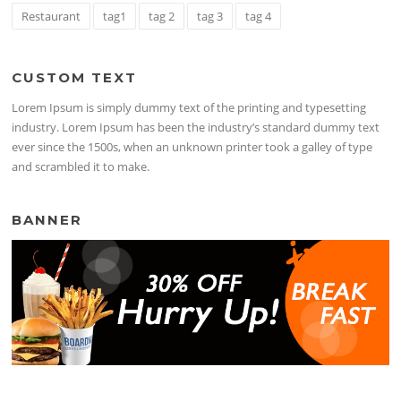
Restaurant
tag1
tag 2
tag 3
tag 4
CUSTOM TEXT
Lorem Ipsum is simply dummy text of the printing and typesetting
industry. Lorem Ipsum has been the industry’s standard dummy text
ever since the 1500s, when an unknown printer took a galley of type
and scrambled it to make.
BANNER