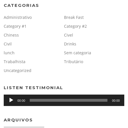
CATEGORIAS
Administrativo
Break Fast
Category #1
Category #2
Chiness
Civel
Civil
Drinks
lunch
Sem categoria
Trabalhista
Tributário
Uncategorized
LISTEN TESTIMONIAL
Tocador
00:00
00:00
de
áudio
ARQUIVOS