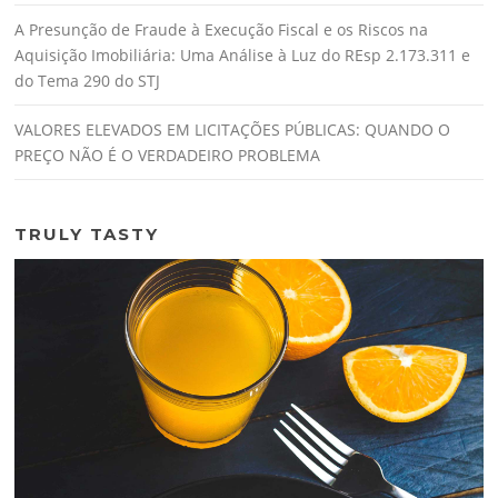
A Presunção de Fraude à Execução Fiscal e os Riscos na
Aquisição Imobiliária: Uma Análise à Luz do REsp 2.173.311 e
do Tema 290 do STJ
VALORES ELEVADOS EM LICITAÇÕES PÚBLICAS: QUANDO O
PREÇO NÃO É O VERDADEIRO PROBLEMA
TRULY TASTY