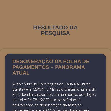
RESULTADO DA
PESQUISA
DESONERAÇÃO DA FOLHA DE
PAGAMENTOS – PANORAMA
ATUAL
Autor: Vinícius Domingues de Faria Na última
quinta-feira (25/04), o Ministro Cristiano Zanin, do
STF, decidiu suspender, liminarmente, os artigos
da Lei nº 14.784/2023 que se referiam à
prorrogação da desoneração da folha de
pagamentos até 2027. A decisão liminar terá