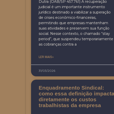
Dutra (OAB/SP 457.761) A recuperação
judicial é um importante instrumento
jurídico destinado a viabilizar a superação
de crises econômico-financeiras,
permitindo que empresas mantenham
suas atividades e preservem sua função
social. Nesse contexto, o chamado “stay
period”, que suspendeu temporariamente
as cobranças contra a
LER MAIS»
31/03/2026
Enquadramento Sindical:
como essa definição impact
diretamente os custos
trabalhistas da empresa