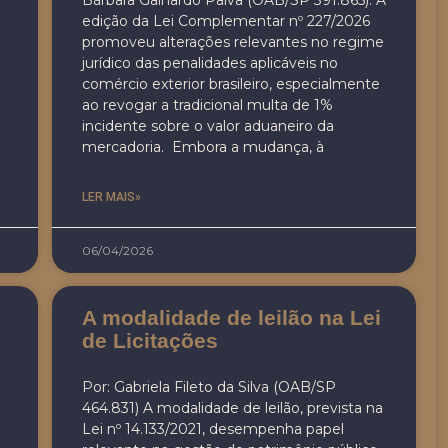
Bárbara Galhardo Paiva (OAB/SP 391.865). A
edição da Lei Complementar nº 227/2026
promoveu alterações relevantes no regime
jurídico das penalidades aplicáveis no
comércio exterior brasileiro, especialmente
ao revogar a tradicional multa de 1%
incidente sobre o valor aduaneiro da
mercadoria. Embora a mudança, à
LER MAIS»
06/04/2026
A modalidade de leilão na Lei
de Licitações
Por: Gabriela Fileto da Silva (OAB/SP
464.831) A modalidade de leilão, prevista na
Lei nº 14.133/2021, desempenha papel