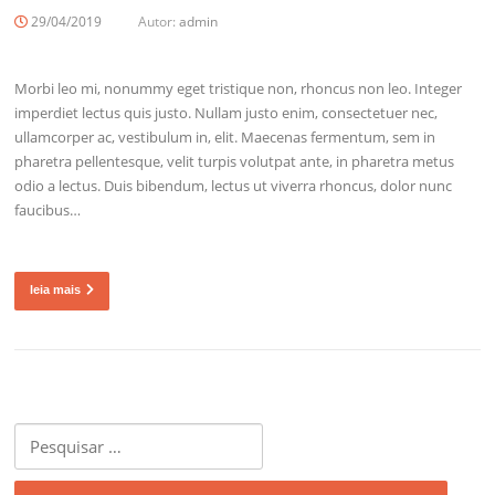
29/04/2019
Autor:
admin
Morbi leo mi, nonummy eget tristique non, rhoncus non leo. Integer
imperdiet lectus quis justo. Nullam justo enim, consectetuer nec,
ullamcorper ac, vestibulum in, elit. Maecenas fermentum, sem in
pharetra pellentesque, velit turpis volutpat ante, in pharetra metus
odio a lectus. Duis bibendum, lectus ut viverra rhoncus, dolor nunc
faucibus…
leia mais