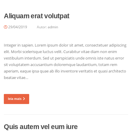
Aliquam erat volutpat
29/04/2019
Autor:
admin
Integer in sapien. Lorem ipsum dolor sit amet, consectetuer adipiscing
elit. Morbi scelerisque luctus velit. Curabitur vitae diam non enim
vestibulum interdum. Sed ut perspiciatis unde omnis iste natus error
sit voluptatem accusantium doloremque laudantium, totam rem
aperiam, eaque ipsa quae ab illo inventore veritatis et quasi architecto
beatae vitae…
leia mais
Quis autem vel eum iure