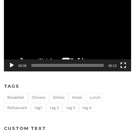
Tocador
de
vídeo
00:00
00:13
TAGS
Breakfast
Chiness
Drinks
Hotel
Lunch
Restaurant
tag1
tag 2
tag 3
tag 4
CUSTOM TEXT