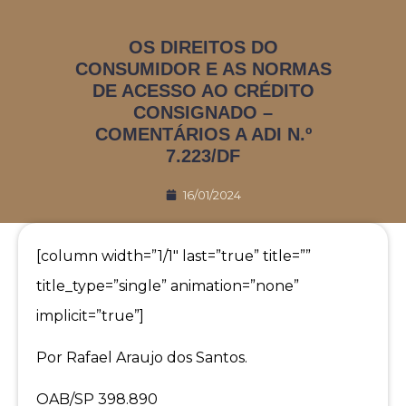
OS DIREITOS DO
CONSUMIDOR E AS NORMAS
DE ACESSO AO CRÉDITO
CONSIGNADO –
COMENTÁRIOS A ADI N.º
7.223/DF
16/01/2024
[column width=”1/1″ last=”true” title=””
title_type=”single” animation=”none”
implicit=”true”]
Por Rafael Araujo dos Santos.
OAB/SP 398.890