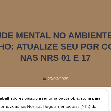
DE MENTAL NO AMBIENT
HO: ATUALIZE SEU PGR C
NAS NRS 01 E 17
23/06/2025
balhadores passou a ser uma pauta obrigatória para
promovidas nas Normas Regulamentadoras (NRs) do