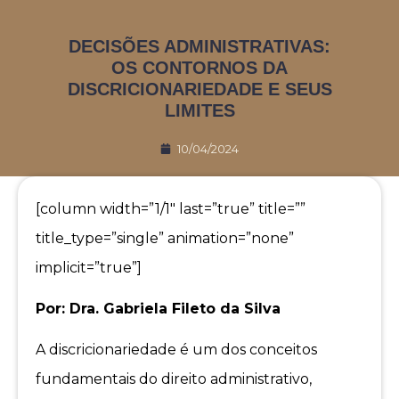
DECISÕES ADMINISTRATIVAS:
OS CONTORNOS DA
DISCRICIONARIEDADE E SEUS
LIMITES
10/04/2024
[column width=”1/1″ last=”true” title=””
title_type=”single” animation=”none”
implicit=”true”]
Por: Dra. Gabriela Fileto da Silva
A discricionariedade é um dos conceitos
fundamentais do direito administrativo,